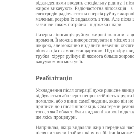
відкладеннями вводять спеціальну рідину, і післ
жиром викачують. Радіочастотна ліпосакція – 
електродів радіочастотна енергія руйнує жирові 
маленькі розрізи їх видаляють з тіла. Але після
зазвичай також потрібно і підтяжка шкіри.
Лазерна ліпосакція руйнує жирові тканини за 
променя. Її можна використовувати в місцях з
шкірою, але можливо видалити невеликі обсяг
ліпосакція є самою стандартною. Під шкіру вв
трубка, хірург руйнує їй якомога більше жирово
вакуумом висмоктує її.
Реабілітація
Ускладнення після операції дуже рідкісне явищ
відбувається або через непрофесійність хірурга 
помилок, або з вини самої людини, якщо він не
приписи до і після ліпосакції. Сам термін реабіл
того, з якої області були видалені жирові відкл
ще якісь процедури.
Наприклад, якщо видаляли жир з передньої час
після видаляли і зайву шкіру, реабілітація може