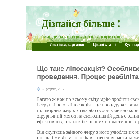
Дізнайся більше !
- блог де багато цікавого та корисного
Листівки, картинки
Цікаві статті
Кулінар
Що таке ліпосакція? Особлив
проведення. Процес реабіліта
27 февраля, 2017
Багато жінок по всьому світу мрію зробити св
і стрункішою. Ліпосакція – це процедура з ви
підшкірних жирів з тіла або особи з метою кор
хірургічний метод на сьогоднішній день є одни
ефективних, а також безпечних в пластичній хір
Від скупчень зайвого жиру з його улюблених мі
стегна і живіт, у чоловіків – передня частина 