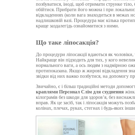
позбуватися, іноді, щоб отримати струнке тіло, 
обійтися. Прибрати його можна і при локальн
відкладеннях (коли вага знаходиться в межах но
надлишковій вазі. Процедура має кілька протип
краще заздалегідь ознайомитися з ними.
Що таке ліпосакція?
До процедури ліпосакції вдаються як чоловіки, 
Найкраще він підходить для тих, у кого невелик
нормального ваги, а ось людям з надмірною ож
протипоказана. Якщо ж жирові відкладення знах
звідки від них важко позбутися, на допомогу пр
Звичайно, є і більш традиційні методи допомог
краплями Персонал Слім для схуднення
жінк
кілограмів без шкоди для здоров’я, без виснажл
вправ. Як це засіб, так і ліпосакція можуть поз
колінах, плечах, руках, стегнах і будь-яких інш