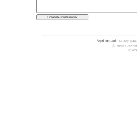
Адміністрація
завжди рада 
Всі права захищ
© Wis