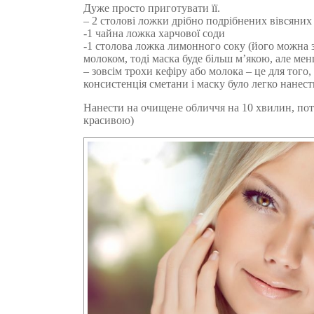
Дуже просто приготувати її.
– 2 столові ложки дрібно подрібнених вівсяних
-1 чайна ложка харчової соди
-1 столова ложка лимонного соку (його можна 
молоком, тоді маска буде більш м’якою, але ме
– зовсім трохи кефіру або молока – це для того
консистенція сметани і маску було легко нанест
Нанести на очищене обличчя на 10 хвилин, пот
красивою)