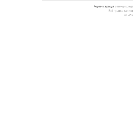
Адміністрація
завжди рада 
Всі права захищ
© Wis