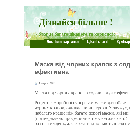
Дізнайся більше !
- блог де багато цікавого та корисного
Листівки, картинки
Цікаві статті
Кулінар
Маска від чорних крапок з со
ефективна
1 марта, 2017
Маска від чорних крапок з содою – дуже ефект
Рецепт саморобної суперськи маски для обличч
чорних крапок, очищає пори і трохи їх звужує,
набагато краще ніж багато дорогі маски, які м
(підтверджено професійними косметологами!) Ї
рази в тиждень, але ефект видно навіть після п