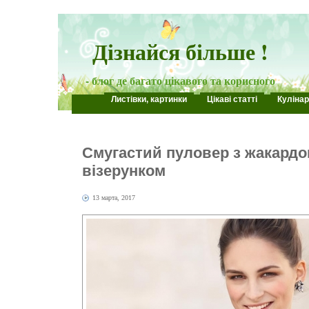
Дізнайся більше !
- блог де багато цікавого та корисного
Листівки, картинки
Цікаві статті
Кулінар
Смугастий пуловер з жакард
візерунком
13 марта, 2017