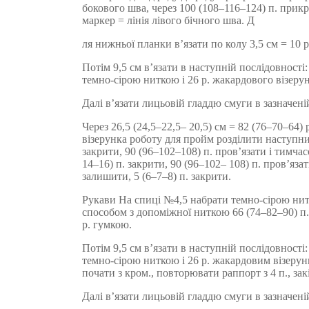
бокового шва, через 100 (108–116–124) п. прик
маркер = лінія лівого бічного шва. Д
ля нижньої планки в’язати по колу 3,5 см = 10 
Потім 9,5 см в’язати в наступній послідовності:
темно-сірою ниткою і 26 р. жакардового візерун
Далі в’язати лицьовій гладдю смуги в зазначені
Через 26,5 (24,5–22,5– 20,5) см = 82 (76–70–64)
візерунка роботу для пройм розділити наступни
закрити, 90 (96–102–108) п. пров’язати і тимча
14–16) п. закрити, 90 (96–102– 108) п. пров’яза
залишити, 5 (6–7–8) п. закрити.
Рукави На спиці №4,5 набрати темно-сірою ни
способом з допоміжної ниткою 66 (74–82–90) п. і
р. гумкою.
Потім 9,5 см в’язати в наступній послідовності:
темно-сірою ниткою і 26 р. жакардовим візеру
почати з кром., повторювати раппорт з 4 п., за
Далі в’язати лицьовій гладдю смуги в зазначені