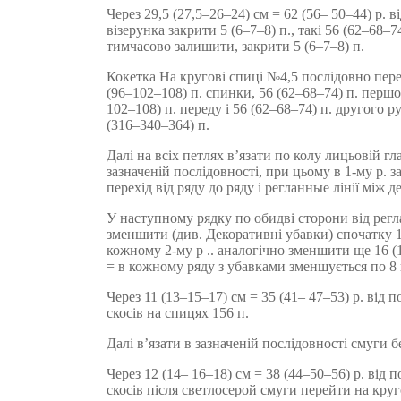
Через 29,5 (27,5–26–24) см = 62 (56– 50–44) р. 
візерунка закрити 5 (6–7–8) п., такі 56 (62–68–74
тимчасово залишити, закрити 5 (6–7–8) п.
Кокетка На кругові спиці №4,5 послідовно пер
(96–102–108) п. спинки, 56 (62–68–74) п. першо
102–108) п. переду і 56 (62–68–74) п. другого р
(316–340–364) п.
Далі на всіх петлях в’язати по колу лицьовій г
зазначеній послідовності, при цьому в 1-му р. 
перехід від ряду до ряду і регланные лінії між д
У наступному рядку по обидві сторони від рег
зменшити (див. Декоративні убавки) спочатку 1 
кожному 2-му р .. аналогічно зменшити ще 16 (1
= в кожному ряду з убавками зменшується по 8 
Через 11 (13–15–17) см = 35 (41– 47–53) р. від 
скосів на спицях 156 п.
Далі в’язати в зазначеній послідовності смуги б
Через 12 (14– 16–18) см = 38 (44–50–56) р. від
скосів після светлосерой смуги перейти на круг