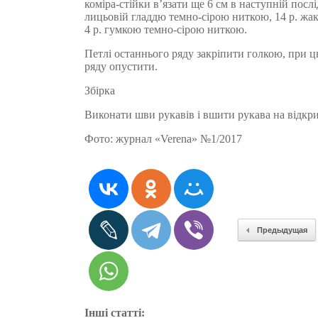
коміра-стійки в’язати ще 6 см в наступній послі
лицьовій гладдю темно-сірою ниткою, 14 р. жа
4 р. гумкою темно-сірою ниткою.
Петлі останнього ряду закріпити голкою, при ц
ряду опустити.
Збірка
Виконати шви рукавів і вшити рукава на відкр
Фото: журнал «Verena» №1/2017
Предыдущая
Інші статті: