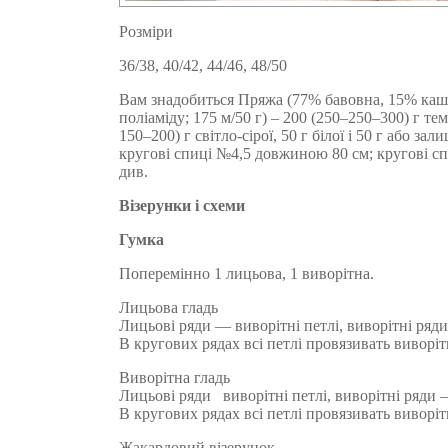
Розміри
36/38, 40/42, 44/46, 48/50
Вам знадобиться Пряжа (77% бавовна, 15% каш
поліаміду; 175 м/50 г) – 200 (250–250–300) г тем
150–200) г світло-сірої, 50 г білої і 50 г або з
кругові спиці №4,5 довжиною 80 см; кругові 
див.
Візерунки і схеми
Гумка
Поперемінно 1 лицьова, 1 виворітна.
Лицьова гладь
Лицьові ряди — виворітні петлі, виворітні ряди
В кругових рядах всі петлі провязивать виворі
Виворітна гладь
Лицьові ряди виворітні петлі, виворітні ряди 
В кругових рядах всі петлі провязивать виворі
Жакардовий візерунок