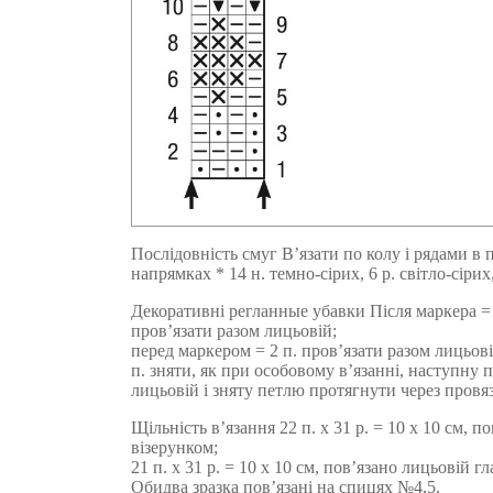
Послідовність смуг В’язати по колу і рядами в
напрямках * 14 н. темно-сірих, 6 р. світло-сіри
Декоративні регланные убавки Після маркера = 1
пров’язати разом лицьовій;
перед маркером = 2 п. пров’язати разом лицьові
п. зняти, як при особовому в’язанні, наступну 
лицьовій і зняту петлю протягнути через провяз
Щільність в’язання 22 п. х 31 р. = 10 х 10 см, 
візерунком;
21 п. х 31 р. = 10 х 10 см, пов’язано лицьовій г
Обидва зразка пов’язані на спицях №4,5.