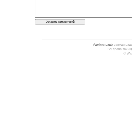
Адміністрація
завжди рада 
Всі права захищ
© Wis