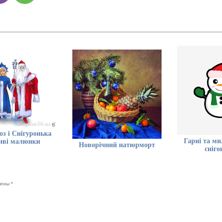
оз і Снігуронька
Гарні та м
иві малюнки
Новорічний натюрморт
сніго
ечены
*