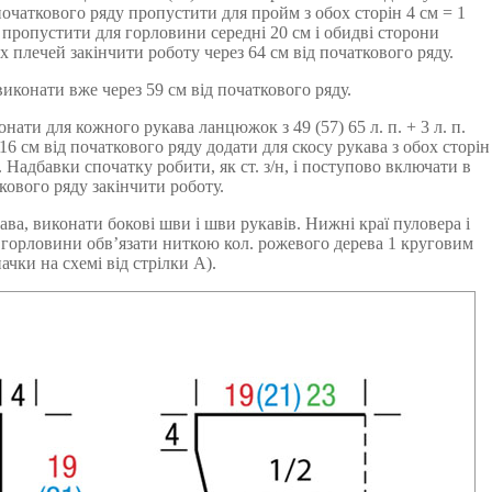
початкового ряду пропустити для пройм з обох сторін 4 см = 1
у пропустити для горловини середні 20 см і обидві сторони
 плечей закінчити роботу через 64 см від початкового ряду.
виконати вже через 59 см від початкового ряду.
ати для кожного рукава ланцюжок з 49 (57) 65 л. п. + 3 л. п.
16 см від початкового ряду додати для скосу рукава з обох сторін
. Надбавки спочатку робити, як ст. з/н, і поступово включати в
кового ряду закінчити роботу.
а, виконати бокові шви і шви рукавів. Нижні краї пуловера і
й горловини обв’язати ниткою кол. рожевого дерева 1 круговим
ачки на схемі від стрілки A).