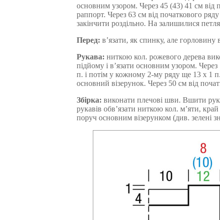
основним узором. Через 45 (43) 41 см від 
раппорт. Через 63 см від початкового ряд
закінчити роздільно. На залишилися петлях
Перед:
в’язати, як спинку, але горловину 
Рукава:
ниткою кол. рожевого дерева викон
підйому і в’язати основним узором. Через 
п. і потім у кожному 2-му ряду ще 13 x 1 п
основний візерунок. Через 50 см від почат
Збірка:
виконати плечові шви. Вшити рукав
рукавів обв’язати ниткою кол. м’яти, кра
поруч основним візерунком (див. зелені зн