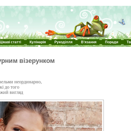
Цікаві статті
Кулінарія
Рукоділля
В'язання
Поради
Тв
урним візерунком
 вельми неординарно,
кі до того
іжий вигляд