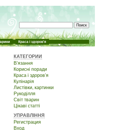
арини
Краса і здоров'я
КАТЕГОРИИ
В'язання
Корисні поради
Краса і здоров'я
Кулінарія
Листівки, картинки
Рукоділля
Світ тварин
Цікаві статті
УПРАВЛІННЯ
Регистрация
Вход