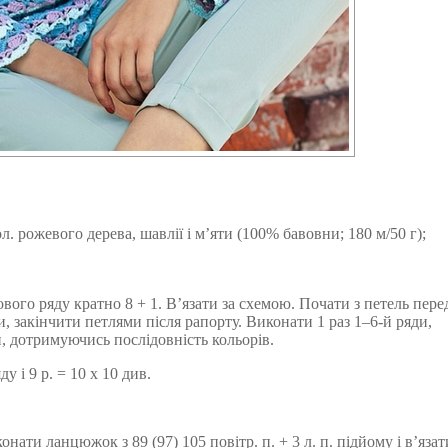
л. рожевого дерева, шавлії і м’яти (100% бавовни; 180 м/50 г);
вого ряду кратно 8 + 1. В’язати за схемою. Почати з петель пере
 закінчити петлями після рапорту. Виконати 1 раз 1–6-й ряди,
и, дотримуючись послідовність кольорів.
у і 9 р. = 10 x 10 див.
ати ланцюжок з 89 (97) 105 повітр. п. + 3 л. п. підйому і в’язат