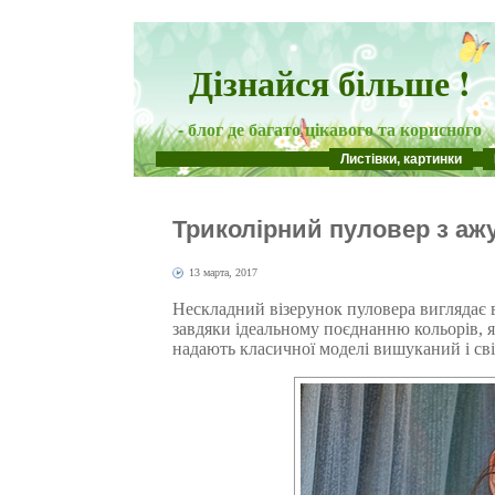
Дізнайся більше !
- блог де багато цікавого та корисного
Листівки, картинки
Триколірний пуловер з аж
13 марта, 2017
Нескладний візерунок пуловера виглядає
завдяки ідеальному поєднанню кольорів, я
надають класичної моделі вишуканий і св