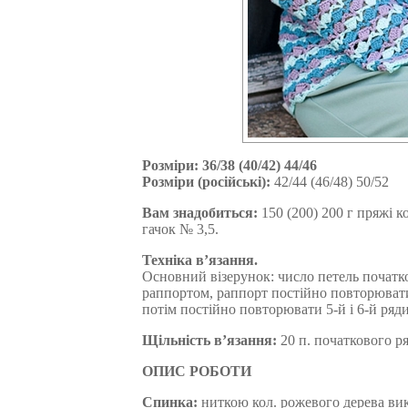
Розміри: 36/38 (40/42) 44/46
Розміри (російські):
42/44 (46/48) 50/52
Вам знадобиться:
150 (200) 200 г пряжі ко
гачок № 3,5.
Техніка в’язання.
Основний візерунок: число петель початко
раппортом, раппорт постійно повторювати,
потім постійно повторювати 5-й і 6-й ряд
Щільність в’язання:
20 п. початкового ряд
ОПИС РОБОТИ
Спинка:
ниткою кол. рожевого дерева викон