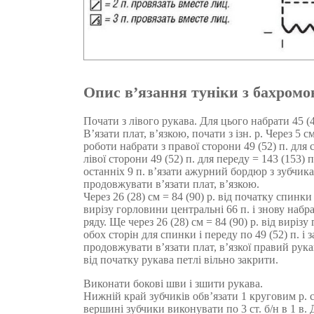
Опис в’язання туніки з бахром
Почати з лівого рукава. Для цього набрати 45 (4
В’язати плат, в’язкою, почати з ізн. р. Через 5 с
роботи набрати з правої сторони 49 (52) п. для 
лівої сторони 49 (52) п. для переду = 143 (153) 
останніх 9 п. в’язати ажурний бордюр з зубчик
продовжувати в’язати плат, в’язкою.
Через 26 (28) см = 84 (90) р. від початку спинки
вирізу горловини центральні 66 п. і знову набр
ряду. Ще через 26 (28) см = 84 (90) р. від виріз
обох сторін для спинки і переду по 49 (52) п. і 
продовжувати в’язати плат, в’язкої правий рукав
від початку рукава петлі вільно закрити.
Виконати бокові шви і зшити рукава.
Нижній край зубчиків обв’язати 1 круговим р. с
вершині зубчики виконувати по 3 ст. б/н в 1 в