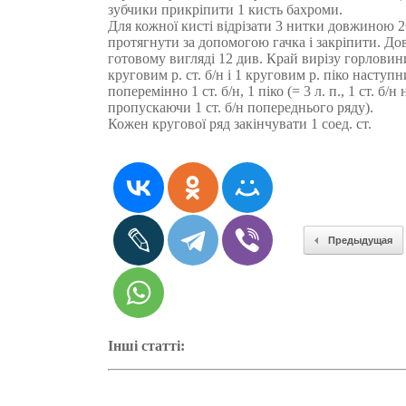
зубчики прикріпити 1 кисть бахроми.
Для кожної кисті відрізати 3 нитки довжиною 2
протягнути за допомогою гачка і закріпити. До
готовому вигляді 12 див. Край вирізу горловин
круговим р. ст. б/н і 1 круговим р. піко наступ
поперемінно 1 ст. б/н, 1 піко (= 3 л. п., 1 ст. б/н
пропускаючи 1 ст. б/н попереднього ряду).
Кожен кругової ряд закінчувати 1 соед. ст.
Предыдущая
Інші статті: