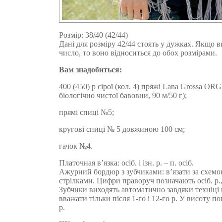
Розмір: 38/40 (42/44)
Дані для розміру 42/44 стоять у дужках. Якщо 
число, то воно відноситься до обох розмірами.
Вам знадобиться:
400 (450) р сірої (кол. 4) пряжі Lana Grossa 
біологічно чистої бавовни, 90 м/50 г);
прямі спиці №5;
кругові спиці № 5 довжиною 100 см;
гачок №4.
Платочная в’язка: осіб. і ізн. р. – п. осіб.
Ажурний бордюр з зубчиками: в’язати за схемою
стрілками. Цифри праворуч позначають осіб. р., з
Зубчики виходять автоматично завдяки техніці в
вважати тільки після 1-го і 12-го р. У висоту п
р.