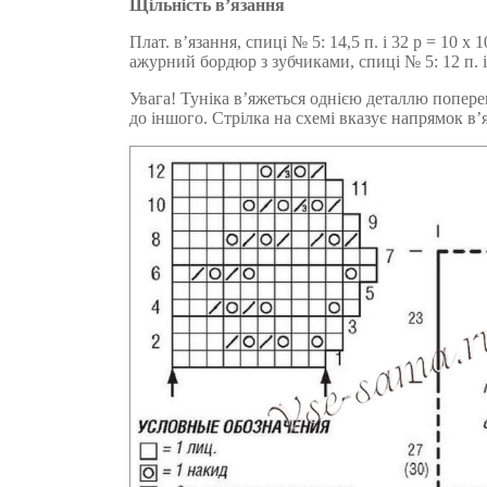
Щільність в’язання
Плат. в’язання, спиці № 5: 14,5 п. і 32 р = 10 х 1
ажурний бордюр з зубчиками, спиці № 5: 12 п. і 
Увага! Туніка в’яжеться однією деталлю попере
до іншого. Стрілка на схемі вказує напрямок в’