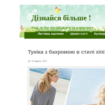
Дізнайся більше !
- блог де багато цікавого та корисного
Листівки, картинки
Цікаві статті
Кулінар
Туніка з бахромою в стилі хіпі
10 апреля, 2017