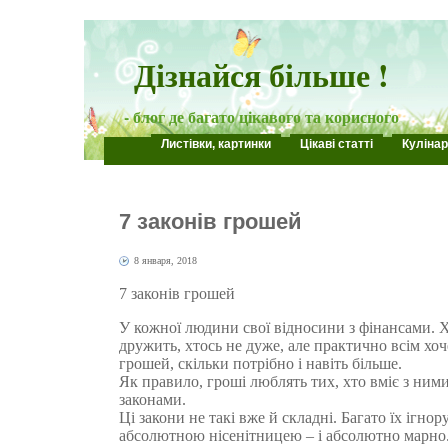
Дізнайся більше !
- блог де багато цікавого та корисного
Листівки, картинки
Цікаві статті
Кулінар
7 законів грошей
8 января, 2018
7 законів грошей
У кожної людини свої відносини з фінансами. 
дружить, хтось не дуже, але практично всім хоч
грошей, скільки потрібно і навіть більше.
Як правило, гроші люблять тих, хто вміє з ними
законами.
Ці закони не такі вже й складні. Багато їх ігн
абсолютною нісенітницею – і абсолютно марно