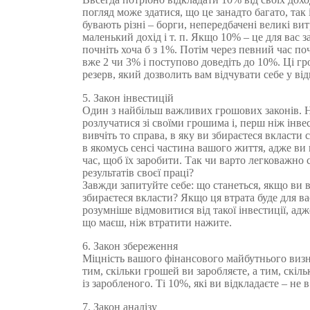
погляд може здатися, що це занадто багато, так і
бувають різні – борги, непередбачені великі вит
маленький дохід і т. п. Якщо 10% – це для вас з
почніть хоча б з 1%. Потім через певний час п
вже 2 чи 3% і поступово доведіть до 10%. Ці г
резерв, який дозволить вам відчувати себе у від
5. Закон інвестицій
Один з найбільш важливих грошових законів. 
розлучатися зі своїми грошима і, перш ніж інве
вивчіть то справа, в яку ви збираєтеся вкласти с
в якомусь сенсі частина вашого життя, адже в
час, щоб їх заробити. Так чи варто легковажно 
результатів своєї праці?
Завжди запитуйте себе: що станеться, якщо ви 
збираєтеся вкласти? Якщо ця втрата буде для в
розумніше відмовитися від такої інвестиції, адж
що маєш, ніж втратити нажите.
6. Закон збереження
Міцність вашого фінансового майбутнього визн
тим, скільки грошей ви заробляєте, а тим, скіль
із заробленого. Ті 10%, які ви відкладаєте – не 
7. Закон аналізу