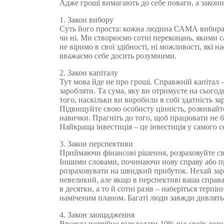
Адже гроші вимагають до себе поваги, а закони
1. Закон вибору
Суть його проста: кожна людина САМА вибира
чи ні. Ми створюємо сотні переконань, якими с
не віримо в свої здібності, ні можливості, які н
вважаємо себе досить розумними.
2. Закон капіталу
Тут мова йде не про гроші. Справжній капітал –
заробляти. Та сума, яку ви отримуєте на сьогод
того, наскільки ви виробили в собі здатність за
Підвищуйте свою особисту цінність, розвивайте 
навички. Прагніть до того, щоб працювати не 
Найкраща інвестиція – це інвестиція у самого с
3. Закон перспективи
Приймаючи фінансові рішення, розраховуйте св
Іншими словами, починаючи нову справу або п
розраховувати на швидкий прибуток. Нехай зар
невеликий, але якщо в перспективі ваша справ
в десятки, а то й сотні разів – наберіться терпі
наміченим планом. Багаті люди завжди дивлять
4. Закон заощадження
Ввсегда потрібно відкладати 10% від своїх дох