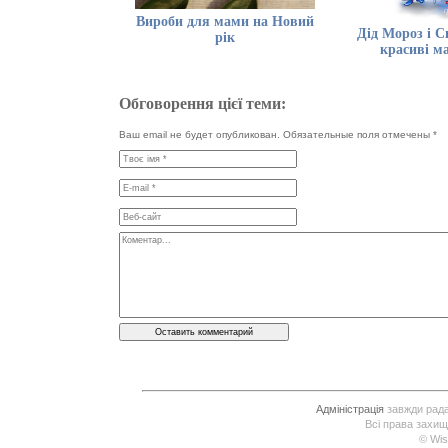
Вироби для мами на Новий
Дід Мороз і С
рік
красиві м
Обговорення цієї теми:
Ваш email не будет опубликован. Обязательные поля отмечены
*
Адміністрація
завжди рада 
Всі права захищ
© Wis