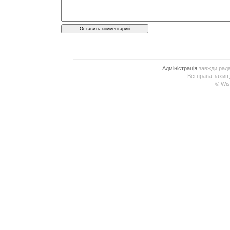
Адміністрація
завжди рада 
Всі права захищ
© Wis