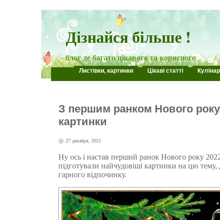
Дізнайся більше !
- блог де багато цікавого та корисного
Листівки, картинки
Цікаві статті
Кулінар
З першим ранком Нового року,
картинки
27 декабря, 2021
Ну ось і настав перший ранок Нового року 2022
підготували найчудовіші картинки на цю тему, 
гарного відпочинку.