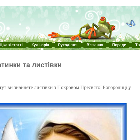
Цікаві статті
Кулінарія
Рукоділля
В'язання
Поради
Тв
тинки та листівки
тут ви знайдете листівки з Покровом Пресвятої Богородиці у