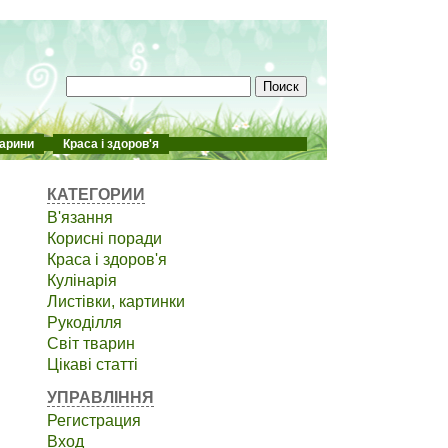
арини
Краса і здоров'я
КАТЕГОРИИ
В'язання
Корисні поради
Краса і здоров'я
Кулінарія
Листівки, картинки
Рукоділля
Світ тварин
Цікаві статті
УПРАВЛІННЯ
Регистрация
Вход