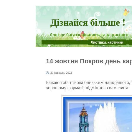
Дізнайся більше !
- блог де багато цікавого та корисного
Листівки, картинки
14 жовтня Покров день кар
20 февраля, 2022
Бажаю тобі і твоїм близьким найкращого, 
хорошому форматі, відмінного вам свята.