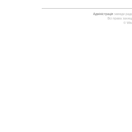
Адміністрація
завжди рада 
Всі права захищ
© Wis