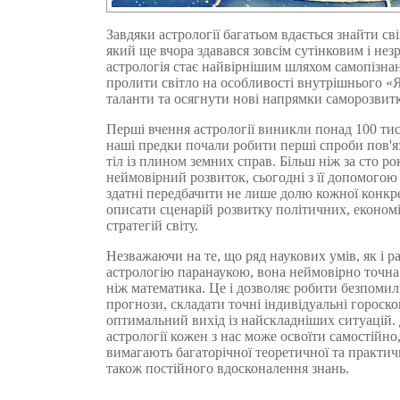
Завдяки астрології багатьом вдається знайти с
який ще вчора здавався зовсім сутінковим і нез
астрологія стає найвірнішим шляхом самопізнан
пролити світло на особливості внутрішнього «Я
таланти та осягнути нові напрямки саморозвитк
Перші вчення астрології виникли понад 100 тися
наші предки почали робити перші спроби пов'я
тіл із плином земних справ. Більш ніж за сто ро
неймовірний розвиток, сьогодні з її допомогою
здатні передбачити не лише долю кожної конкр
описати сценарій розвитку політичних, економ
стратегій світу.
Незважаючи на те, що ряд наукових умів, як і р
астрологію паранаукою, вона неймовірно точна
ніж математика. Це і дозволяє робити безпомил
прогнози, складати точні індивідуальні гороск
оптимальний вихід із найскладніших ситуацій.
астрології кожен з нас може освоїти самостійно,
вимагають багаторічної теоретичної та практич
також постійного вдосконалення знань.