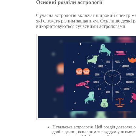
Основні розділи астрології
Сучасна астрологія включає широкий спектр мет
які служать різним завданням. Ось лише деякі р
використовуються сучасними астрологами:
Натальська астрологія. Цей розділ дозволяє
долі людини, основним знаряддям у цьому в