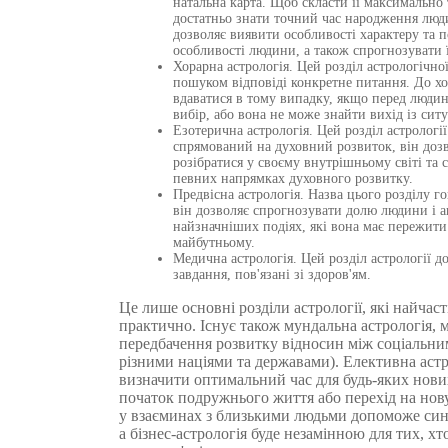
натальна карта. Щоб скласти її максимально 
достатньо знати точний час народження люд
дозволяє виявити особливості характеру та п
особливості людини, а також спрогнозувати 
Хорарна астрологія. Цей розділ астрологічно
пошуком відповіді конкретне питання. До хор
вдаватися в тому випадку, якщо перед люди
вибір, або вона не може знайти вихід із ситу
Езотерична астрологія. Цей розділ астрологі
спрямований на духовний розвиток, він доз
розібратися у своєму внутрішньому світі та 
певних напрямках духовного розвитку.
Предвісна астрологія. Назва цього розділу го
він дозволяє спрогнозувати долю людини і а
найзначніших подіях, які вона має пережит
майбутньому.
Медична астрологія. Цей розділ астрології 
завдання, пов'язані зі здоров'ям.
Це лише основні розділи астрології, які найчас
практично. Існує також мундальна астрологія, м
передбачення розвитку відносин між соціальни
різними націями та державами). Елективна астр
визначити оптимальний час для будь-яких нови
початок подружнього життя або перехід на нову
у взаєминах з близькими людьми допоможе син
а бізнес-астрологія буде незамінною для тих, хт