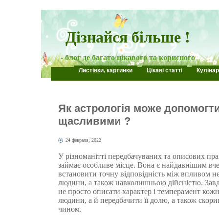
Дізнайся більше !
- блог де багато цікавого та корисного
Листівки, картинки
Цікаві статті
Кулінар
Як астрологія може допомогт
щасливими ?
24 февраля, 2022
У різноманітті передбачуваних та описових пра
займає особливе місце. Вона є найдавнішим вче
встановити точну відповідність між впливом не
людини, а також навколишньою дійсністю. Завд
не просто описати характер і темперамент кожн
людини, а й передбачити її долю, а також скор
чином.