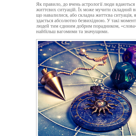
Як правило, до вчень астрології люди вдаютьс
життєвих ситуацій. Їх може мучити складний в
що навалилися, або складна життєва ситуація, 
здається абсолютно безвихідною. У такі момент
людей тим єдиним добрим порадником, «слова»
найбільш вагомими та значущими.