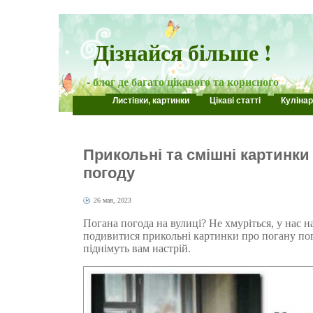
Дізнайся більше !
- блог де багато цікавого та корисного
Листівки, картинки
Цікаві статті
Кулінар
Прикольні та смішні картинки
погоду
26 мая, 2023
Погана погода на вулиці? Не хмуріться, у нас н
подивитися прикольні картинки про погану пого
піднімуть вам настрій.