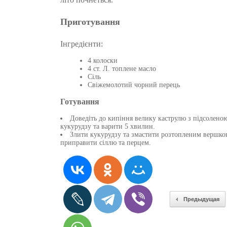
Приготування
Інгредієнти:
4 колоски
4 ст. Л. топлене масло
Сіль
Свіжемолотий чорний перець
Готування
Доведіть до кипіння велику каструлю з підсолено
кукурудзу та варити 5 хвилин.
Злити кукурудзу та змастити розтопленим вершко
приправити сіллю та перцем.
Предыдущая