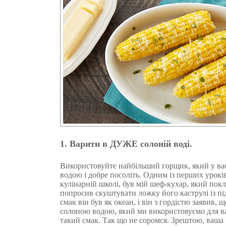
1. Варити в ДУЖЕ солоній воді.
Використовуйте найбільший горщик, який у вас
водою і добре посоліть. Одним із перших уроків
кулінарній школі, був мій шеф-кухар, який покл
попросив скуштувати ложку його каструлі із п
смак він був як океан, і він з гордістю заявив, 
солоною водою, який ми використовуємо для в
такий смак. Так що не соромся. Зрештою, ваша 