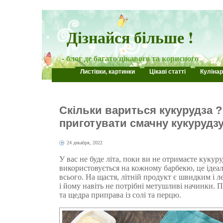
Дізнайся більше !
- блог де багато цікавого та корисного
Листівки, картинки
Цікаві статті
Кулінар
Скільки вариться кукурудза ?
приготувати смачну кукурудзу
24 декабря, 2022
У вас не буде літа, поки ви не отримаєте кукур
використовується на кожному барбекю, це ідеал
всього. На щастя, літній продукт є швидким і л
і йому навіть не потрібні метушливі начинки. 
та щедра приправа із солі та перцю.