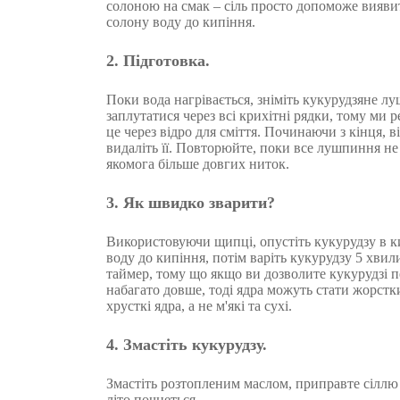
солоною на смак – сіль просто допоможе виявит
солону воду до кипіння.
2. Підготовка.
Поки вода нагрівається, зніміть кукурудзяне 
заплутатися через всі крихітні рядки, тому ми
це через відро для сміття. Починаючи з кінця, в
видаліть її. Повторюйте, поки все лушпиння не
якомога більше довгих ниток.
3. Як швидко зварити?
Використовуючи щипці, опустіть кукурудзу в к
воду до кипіння, потім варіть кукурудзу 5 хвил
таймер, тому що якщо ви дозволите кукурудзі п
набагато довше, тоді ядра можуть стати жорстк
хрусткі ядра, а не м'які та сухі.
4. Змастіть кукурудзу.
Змастіть розтопленим маслом, приправте сіллю 
літо почнеться.