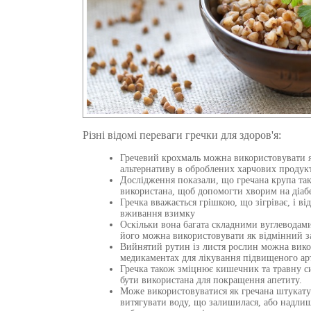
Різні відомі переваги гречки для здоров'я:
Гречевий крохмаль можна використовувати 
альтернативу в оброблених харчових продук
Дослідження показали, що гречана крупа та
використана, щоб допомогти хворим на діабе
Гречка вважається грішкою, що зігріває, і ві
вживання взимку
Оскільки вона багата складними вуглеводами
його можна використовувати як відмінний з
Вийнятий рутин із листя рослин можна вико
медикаментах для лікування підвищеного арт
Гречка також зміцнює кишечник та травну с
бути використана для покращення апетиту.
Може використовуватися як гречана штукату
витягувати воду, що залишилася, або надли