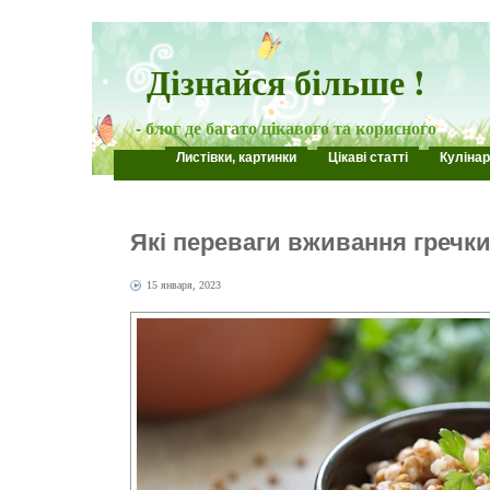
Дізнайся більше !
- блог де багато цікавого та корисного
Листівки, картинки
Цікаві статті
Кулінар
Які переваги вживання гречк
15 января, 2023