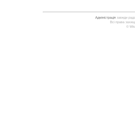
Адміністрація
завжди рада 
Всі права захищ
© Wis