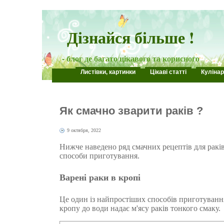
Дізнайся більше !
- блог де багато цікавого та корисного
Листівки, картинки
Цікаві статті
Кулінар
Як смачно зварити раків ?
9 октября, 2022
Нижче наведено ряд смачних рецептів для раків
способи приготування.
Варені раки в кропі
Це один із найпростіших способів приготуванн
кропу до води надає м'ясу раків тонкого смаку.