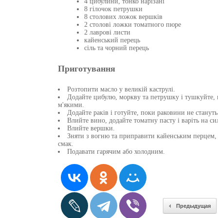
4 цибулини, тонко нарізані
8 гілочок петрушки
8 столових ложок вершків
2 столові ложки томатного пюре
2 лаврові листи
кайенський перець
сіль та чорний перець
Приготування
Розтопити масло у великій каструлі.
Додайте цибулю, моркву та петрушку і тушкуйте, 
м'якими.
Додайте раків і готуйте, поки раковини не станут
Влийте вино, додайте томатну пасту і варіть на с
Влийте вершки.
Зняти з вогню та приправити кайенським перцем, 
смак.
Подавати гарячим або холодним.
Предыдущая