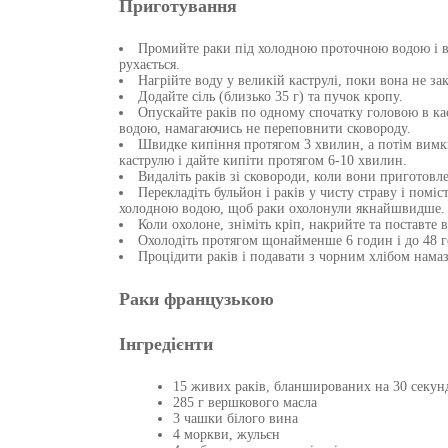
Приготування
Промийте раки під холодною проточною водою і в
рухається.
Нагрійте воду у великій каструлі, поки вона не за
Додайте сіль (близько 35 г) та пучок кропу.
Опускайте раків по одному спочатку головою в к
водою, намагаючись не переповнити сковороду.
Швидке кипіння протягом 3 хвилин, а потім вимк
каструлю і дайте кипіти протягом 6-10 хвилин.
Видаліть раків зі сковороди, коли вони приготовле
Перекладіть бульйон і раків у чисту страву і поміс
холодною водою, щоб раки охолонули якнайшвидше.
Коли охолоне, зніміть кріп, накрийте та поставте 
Охолодіть протягом щонайменше 6 годин і до 48 
Процідити раків і подавати з чорним хлібом нама
Раки французькою
Інгредієнти
15 живих раків, бланшированих на 30 секун
285 г вершкового масла
3 чашки білого вина
4 моркви, жульєн