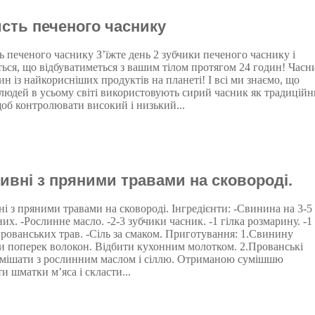
сть печеного часнику
ь печеного часнику З’їжте день 2 зубчики печеного часнику і
ться, що відбуватиметься з вашим тілом протягом 24 годин! Часн
ин із найкорисніших продуктів на планеті! І всі ми знаємо, що
 людей в усьому світі використовують сирий часник як традицій
щоб контролювати високий і низький...
ивні з пряними травами на сковороді.
і з пряними травами на сковороді. Інгредієнти: -Свинина на 3-5
их. -Рослинне масло. -2-3 зубчики часник. -1 гілка розмарину. -1
прованських трав. -Сіль за смаком. Приготування: 1.Свинину
ти поперек волокон. Відбити кухонним молотком. 2.Прованські
змішати з рослинним маслом і сіллю. Отриманою сумішшю
и шматки м’яса і скласти...