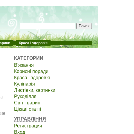
арини
Краса і здоров'я
КАТЕГОРИИ
В'язання
Корисні поради
Краса і здоров'я
Кулінарія
Листівки, картинки
Рукоділля
на
.
Світ тварин
Цікаві статті
ана
УПРАВЛІННЯ
Регистрация
Вход