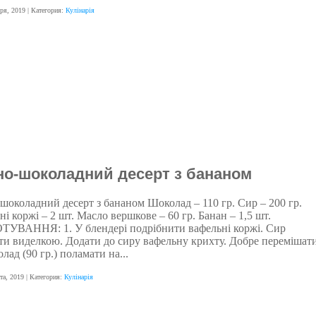
бря, 2019
| Категория:
Кулінарія
о-шоколадний десерт з бананом
шоколадний десерт з бананом Шоколад – 110 гр. Сир – 200 гр.
і коржі – 2 шт. Масло вершкове – 60 гр. Банан – 1,5 шт.
УВАННЯ: 1. У блендері подрібнити вафельні коржі. Сир
яти виделкою. Додати до сиру вафельну крихту. Добре перемішати
лад (90 гр.) поламати на...
та, 2019
| Категория:
Кулінарія