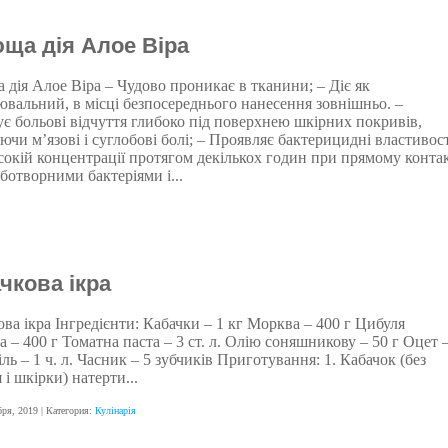
ща дія Алое Віра
 дія Алое Віра – Чудово проникає в тканини; – Діє як
ювальний, в місці безпосереднього нанесення зовнішньо. –
є больові відчуття глибоко під поверхнею шкірних покривів,
чи м’язові і суглобові болі; – Проявляє бактерицидні властивост
сокій концентрації протягом декількох годин при прямому контак
ботворними бактеріями і...
чкова ікра
ва ікра Інгредієнти: Кабачки – 1 кг Морква – 400 г Цибуля
а – 400 г Томатна паста – 3 ст. л. Олію соняшникову – 50 г Оцет –
Сіль – 1 ч. л. Часник – 5 зубчиків Приготування: 1. Кабачок (без
 і шкірки) натерти...
бря, 2019
| Категория:
Кулінарія