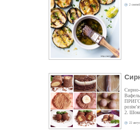
2 сентя
Сирн
Сирно-
Вафельн
ПРИГОТ
розім’
2. Шоко
22 авгус