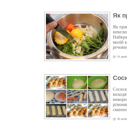
Як п
Як пра
невелик
Найкра
малій 
речовин
16 дека
Соси
Сосиски
виходя
викори
різним
смачних
30 октя