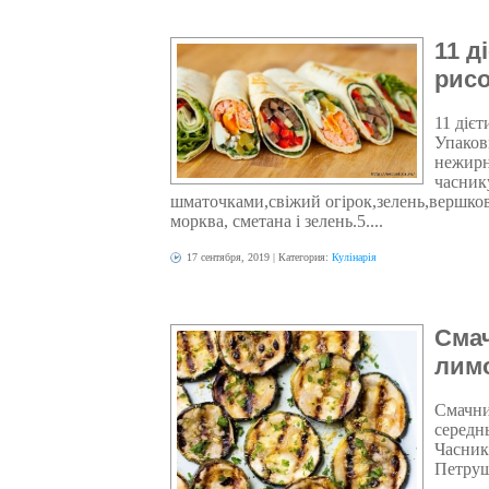
11 д
рисо
11 дієт
Упаков
нежирни
часник
шматочками,свіжий огірок,зелень,вершко
морква, сметана і зелень.5....
17 сентября, 2019
| Категория:
Кулінарія
Смач
лим
Смачний
середнь
Часник 
Петруш