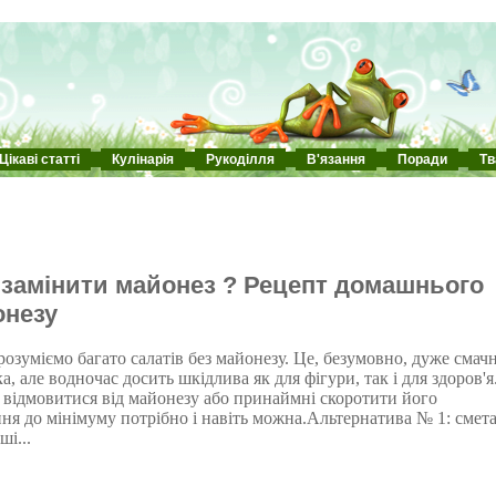
Цікаві статті
Кулінарія
Рукоділля
В'язання
Поради
Тв
замінити майонез ? Рецепт домашнього
онезу
озуміємо багато салатів без майонезу. Це, безумовно, дуже смач
а, але водночас досить шкідлива як для фігури, так і для здоров'я
 відмовитися від майонезу або принаймні скоротити його
ня до мінімуму потрібно і навіть можна.Альтернатива № 1: смет
і...