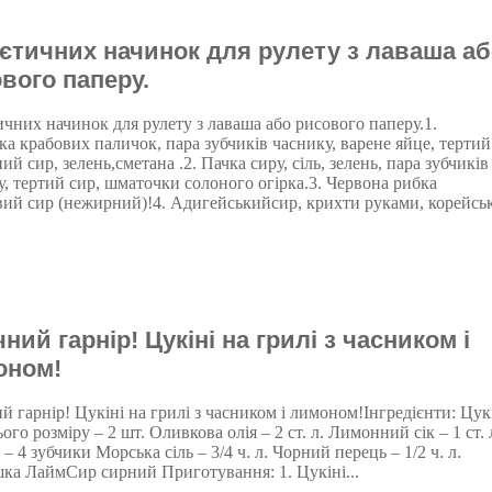
ієтичних начинок для рулету з лаваша а
вого паперу.
ичних начинок для рулету з лаваша або рисового паперу.1.
ка крабових паличок, пара зубчиків часнику, варене яйце, тертий
й сир, зелень,сметана .2. Пачка сиру, сіль, зелень, пара зубчиків
у, тертий сир, шматочки солоного огірка.3. Червона рибка
вий сир (нежирний)!4. Адигейськийсир, крихти руками, корейсь
ний гарнір! Цукіні на грилі з часником і
оном!
 гарнір! Цукіні на грилі з часником і лимоном!Інгредієнти: Цук
ого розміру – 2 шт. Оливкова олія – 2 ст. л. Лимонний сік – 1 ст. 
– 4 зубчики Морська сіль – 3/4 ч. л. Чорний перець – 1/2 ч. л.
ка ЛаймСир сирний Приготування: 1. Цукіні...