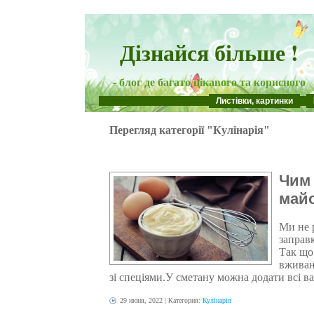
Дізнайся більше !
- блог де багато цікавого та корисного
Листівки, картинки
Перегляд категорії "Кулінарія"
Чим 
май
Ми не р
заправк
Так що
вживан
зі спеціями.У сметану можна додати всі ваш
29 июня, 2022
| Категория:
Кулінарія