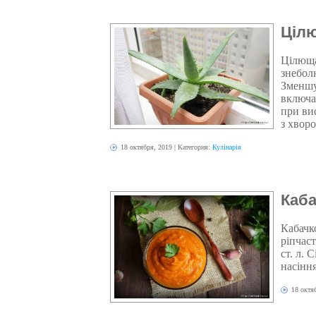
Цілю
Цілюща
знебол
Зменшу
включаю
при ви
з хворо
18 октября, 2019
| Категория:
Кулінарія
Каба
Кабачко
ріпчаст
ст. л. 
насіння
18 октя