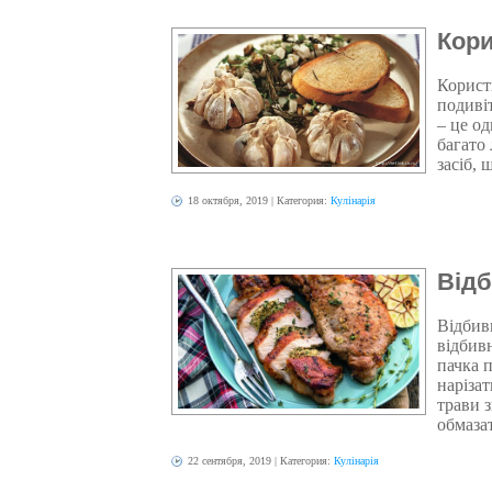
Кори
Корист
подиві
– це од
багато
засіб, 
18 октября, 2019
| Категория:
Кулінарія
Відб
Відбивн
відбивн
пачка 
наріза
трави 
обмазат
22 сентября, 2019
| Категория:
Кулінарія