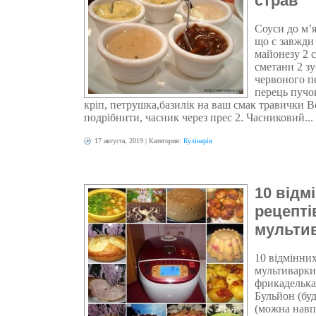
страв
Соуси до м’я
що є завжди 
майонезу 2 ст
сметани 2 з
червоного п
перець пучок
кріп, петрушка,базилік на ваш смак травички В
подрібнити, часник через прес 2. Часниковий...
17 августа, 2019
| Категория:
Кулінарія
10 відм
рецепті
мульти
10 відмінних
мультиварки
фрикаделькам
Бульйон (буд
(можна навпі