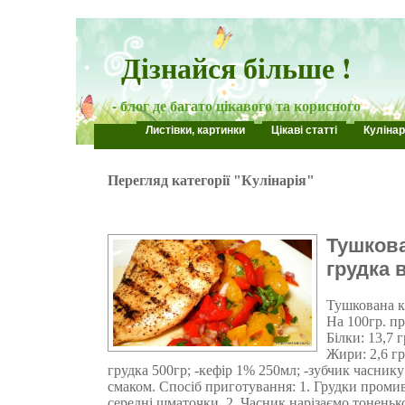
Дізнайся більше !
- блог де багато цікавого та корисного
Листівки, картинки
Цікаві статті
Кулінар
Перегляд категорії "Кулінарія"
Тушкова
грудка 
Тушкована к
На 100гр. пр
Білки: 13,7 г
Жири: 2,6 гр
грудка 500гр; -кефір 1% 250мл; -зубчик часнику 
смаком. Спосіб приготування: 1. Грудки проми
середні шматочки. 2. Часник нарізаємо тоненьк