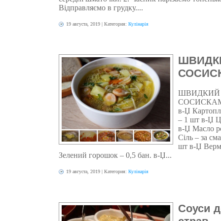
Відправляємо в грудку....
19 августа, 2019
| Категория:
Кулінарія
ШВИДКИ
СОСИС
ШВИДКИЙ 
СОСИСКАМ
в-Џ Картопл
– 1 шт в-Џ Ц
в-Џ Масло ро
Сіль – за с
шт в-Џ Вермі
Зелений горошок – 0,5 бан. в-Џ...
19 августа, 2019
| Категория:
Кулінарія
Соуси д