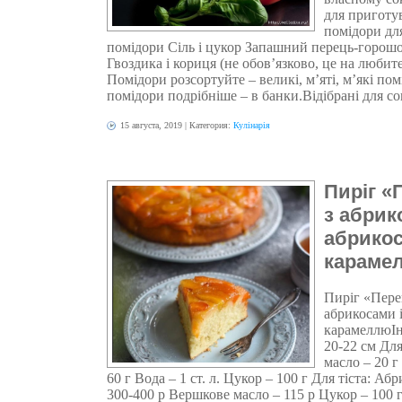
для приготув
помідори дл
помідори Сіль і цукор Запашний перець-горош
Гвоздика і кориця (не обов’язково, це на люби
Помідори розсортуйте – великі, м’яті, м’які пом
помідори подрібніше – в банки.Відібрані для сок
15 августа, 2019
| Категория:
Кулінарія
Пиріг 
з абрик
абрикос
караме
Пиріг «Пере
абрикосами 
карамеллюІн
20-22 см Дл
масло – 20 
60 г Вода – 1 ст. л. Цукор – 100 г Для тіста: Аб
300-400 р Вершкове масло – 115 р Цукор – 100 г.