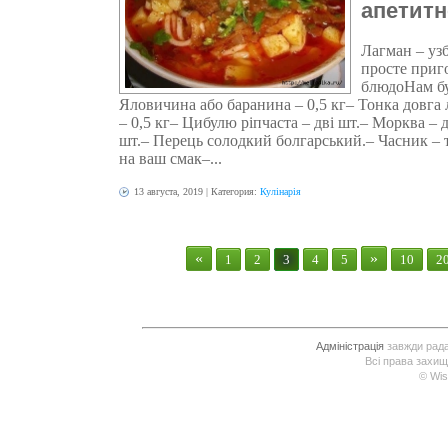
апетит
Лагман – уз
просте приг
блюдоНам бу
Яловичина або баранина – 0,5 кг– Тонка довга 
– 0,5 кг– Цибулю ріпчаста – дві шт.– Морква – 
шт.– Перець солодкий болгарський.– Часник – 
на ваш смак–...
13 августа, 2019
| Категория:
Кулінарія
«
»
1
2
3
4
5
10
2
Адміністрація
завжди рада 
Всі права захищ
© Wis