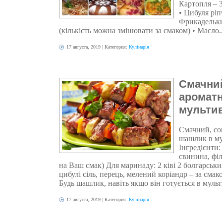
Картопля – 3
• Цибуля ріп
Фрикадельки
(кількість можна змінювати за смаком) • Масло..
17 августа, 2019
| Категория:
Кулінарія
Смачний
аромат
мультив
Смачний, со
шашлик в му
Інгредієнти:
свинина, філ
на Ваш смак) Для маринаду: 2 ківі 2 болгарськ
цибулі сіль, перець, мелений коріандр – за сма
Будь шашлик, навіть якщо він готується в мульт
17 августа, 2019
| Категория:
Кулінарія