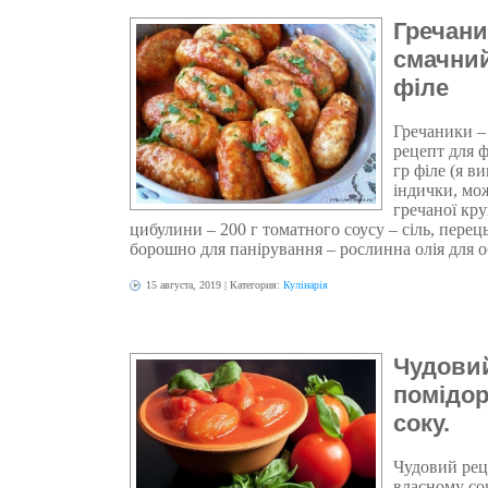
Гречани
смачний
філе
Гречаники –
рецепт для ф
гр філе (я в
індички, мож
гречаної кру
цибулини – 200 г томатного соусу – сіль, перець
борошно для панірування – рослинна олія для 
15 августа, 2019
| Категория:
Кулінарія
Чудови
помідор
соку.
Чудовий рец
власному со