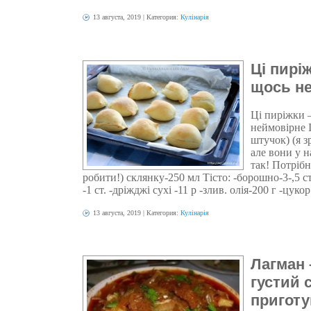
13 августа, 2019
| Категория:
Кулінарія
Ці пирі
щось н
Ці пиріжки 
неймовірне І
штучок) (я з
але вони у н
так! Потріб
робити!) склянку-250 мл Тісто: -борошно-3-,5 ст
-1 ст. -дріжджі сухі -11 р -злив. олія-200 г -цукор -
13 августа, 2019
| Категория:
Кулінарія
Лагман 
густий 
пригот